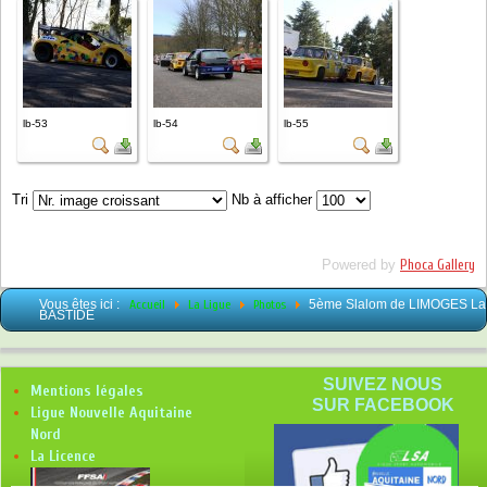
lb-53
lb-54
lb-55
Tri
Nb à afficher
Powered by
Phoca Gallery
Vous êtes ici :
Accueil
La Ligue
Photos
5ème Slalom de LIMOGES La
BASTIDE
SUIVEZ NOUS
Mentions légales
SUR FACEBOOK
Ligue Nouvelle Aquitaine
Nord
La Licence